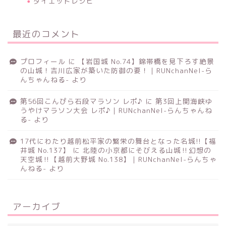
ダイエットレシピ
最近のコメント
プロフィール
に
【岩国城 No.74】錦帯橋を見下ろす絶景
の山城！吉川広家が築いた防御の要！｜RUNchanNel-ら
んちゃんねる-
より
第56回こんぴら石段マラソン レポ♪
に
第3回上関海峡ゆ
うやけマラソン大会 レポ♪｜RUNchanNel-らんちゃんね
る-
より
17代にわたり越前松平家の繁栄の舞台となった名城!!【福
井城 No.137】
に
北陸の小京都にそびえる山城‼幻想の
天空城‼【越前大野城 No.138】｜RUNchanNel-らんちゃ
んねる-
より
アーカイブ