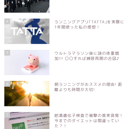
4
ランニングアプリ｢TATTA｣を実際に
1年間使った私の感想 !
5
ウルトラマラソン後に謎の体重増
加!!! 〇〇すれば練習再開の合図♪
6
朝ランニングがおススメの理由! 距
離よりも時間が大切!
7
肥満遺伝子検査で衝撃の真実発覚！
今までのダイエットは間違ってい
た？！