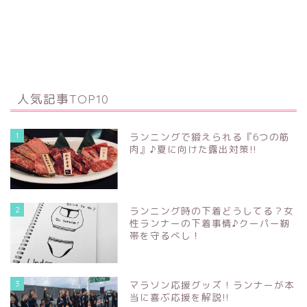
人気記事TOP10
1
ランニングで鍛えられる『6つの筋
肉』♪夏に向けた露出対策!!
2
ランニング時の下着どうしてる？女
性ランナーの下着事情♪クーパー靭
帯を守るべし！
3
マラソン応援グッズ ! ランナーが本
当に喜ぶ応援を解説!!