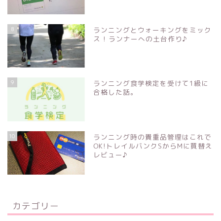
8
ランニングとウォーキングをミック
ス ! ランナーへの土台作り♪
9
ランニング食学検定を受けて1級に
合格した話。
10
ランニング時の貴重品管理はこれで
OK!トレイルバンクSからMに買替え
レビュー♪
カテゴリー