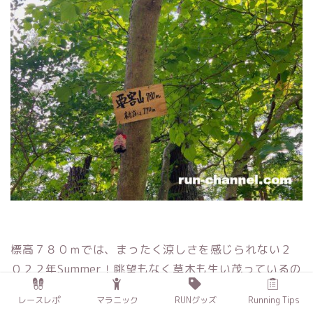
標高７８０ｍでは、まったく涼しさを感じられない２
０２２年Summer！眺望もなく草木も生い茂っているの
で、そそくさと下山します。どこにもトイレや休憩ベ
レースレポ
マラニック
RUNグッズ
Running Tips
ンチなどはないので、登るだけという感じですね。