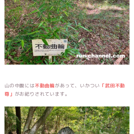
山の中腹には
不動曲輪
があって、いかつい
「武田不動
尊」
がお祀りされています。