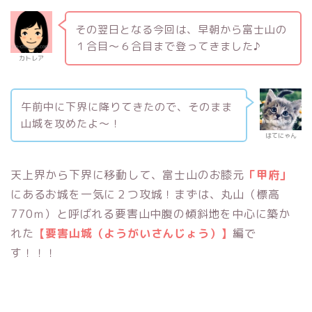
その翌日となる今回は、早朝から富士山の
１合目〜６合目まで登ってきました♪
カトレア
午前中に下界に降りてきたので、そのまま
山城を攻めたよ〜！
はてにゃん
天上界から下界に移動して、富士山のお膝元
「甲府」
にあるお城を一気に２つ攻城！まずは、丸山（標高
770ｍ）と呼ばれる要害山中腹の傾斜地を中心に築か
れた
【要害山城（ようがいさんじょう）】
編で
す！！！