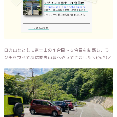
ラダイス‼富士山１合目から
https://san-channel.com/archives/23031
６合目までの爽涼快…
今年も、森林限界を突破してきました！！
２０２２年の暫定最高峰♪富士山の五合五
勺に位置する【経ヶ岳（きょうがたけ）】
に登頂しました！！また絶対来たい＼(^o
山ちゃんねる
^)／と思える素敵な山行になりました！そ
んな今回は、富士山１合目〜経ヶ岳ピスト
ンレポです！
日の出とともに富士山の１合目〜６合目を制覇し、ラ
ンチを食べて次は要害山城へやってきました＼(^o^)／