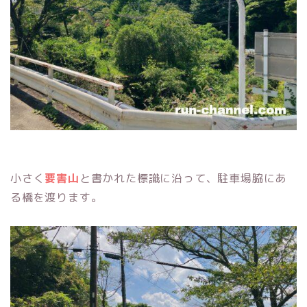
小さく
要害山
と書かれた標識に沿って、駐車場脇にあ
る橋を渡ります。