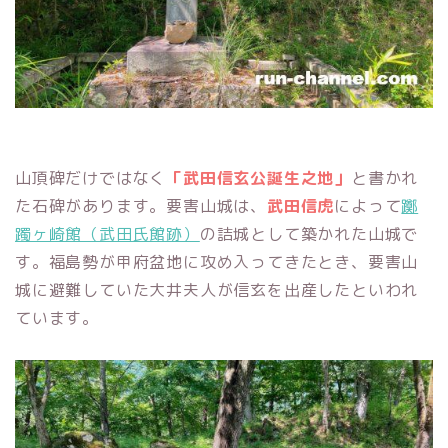
山頂碑だけではなく
「武田信玄公誕生之地」
と書かれ
た石碑があります。要害山城は、
武田信虎
によって
躑
躅ヶ崎館（武田氏館跡）
の詰城として築かれた山城で
す。福島勢が甲府盆地に攻め入ってきたとき、要害山
城に避難していた大井夫人が信玄を出産したといわれ
ています。