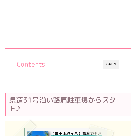
Contents
OPEN
県道31号沿い路肩駐車場からスター
ト♪
【富士山経ヶ岳】酷暑でもパ