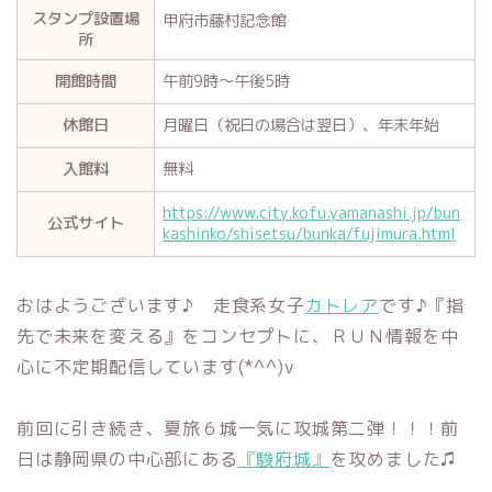
スタンプ設置場
甲府市藤村記念館
所
開館時間
午前9時～午後5時
休館日
月曜日（祝日の場合は翌日）、年末年始
入館料
無料
https://www.city.kofu.yamanashi.jp/bun
公式サイト
kashinko/shisetsu/bunka/fujimura.html
おはようございます♪ 走食系女子
カトレア
です♪『指
先で未来を変える』をコンセプトに、ＲＵＮ情報を中
心に不定期配信しています(*^^)v
前回に引き続き、夏旅６城一気に攻城第二弾！！！前
日は静岡県の中心部にある
『駿府城』
を攻めました♫