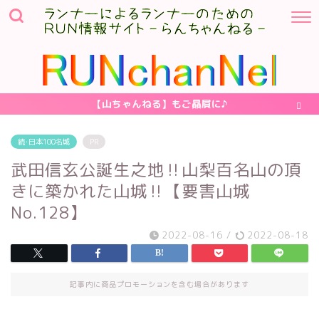
【山ちゃんねる】もご贔屓に♪
続･日本100名城
PR
武田信玄公誕生之地‼山梨百名山の頂
きに築かれた山城‼【要害山城
No.128】
2022-08-16
/
2022-08-18
記事内に商品プロモーションを含む場合があります