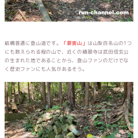
結構普通に登山道です。
「要害山」
は山梨百名山の1つ
にも数えられる程の山で、近くの積翠寺は武田信玄公
の生まれた地であることから、登山ファンのだけでな
く歴史ファンにも人気があるそう。