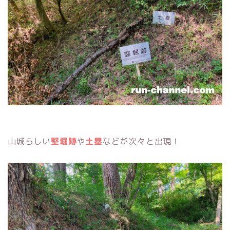
山城らしい
堅堀跡
や
土塁
などが次々と出現！