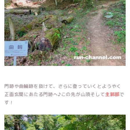
門跡や曲輪跡を抜けて、さらに登っていくとようやく
正面玄関にあたる門跡へ♪この先が山頂そして
主郭部
で
す！