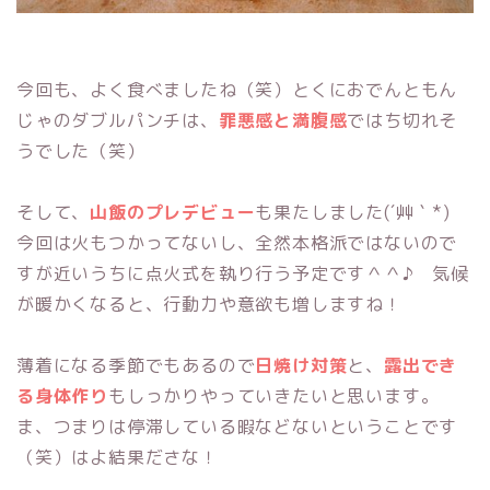
今回も、よく食べましたね（笑）とくに
おでんともん
じゃ
のダブルパンチは、
罪悪感と満腹感
ではち切れそ
うでした（笑）
そして、
山飯のプレデビュー
も果たしました(´艸｀*)
今回は火もつかってないし、全然本格派ではないので
すが近いうちに点火式を執り行う予定です＾＾♪ 気候
が暖かくなると、行動力や意欲も増しますね！
薄着になる季節でもあるので
日焼け対策
と、
露出でき
る身体作り
もしっかりやっていきたいと思います。
ま、つまりは停滞している暇などないということです
（笑）はよ結果ださな！