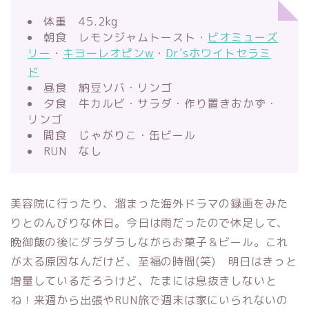
体重 45.2kg
朝食 レモンジャムトースト・
ビオミューズ
リー
・
キヨーレオピンw
・
Dr’sホワイトセラミ
ド
昼食 納豆ソバ・リンゴ
夕食 牛カルビ・サラダ・作り置きおかず・
リンゴ
間食 じゃがりこ・缶ビール
RUN なし
美容院に行ったり、溜まった海外ドラマの録画をみた
りとのんびりな休日。今日は雨だったので休足して、
晩御飯の後にダラダラしながらお菓子＆ビール。これ
が太る原因なんだけど、至福の時間(笑) 明日はきっと
増量しているだろうけど、たまには息抜きしないと
ね！来週から出張やRUN旅で週末は家にいられないの