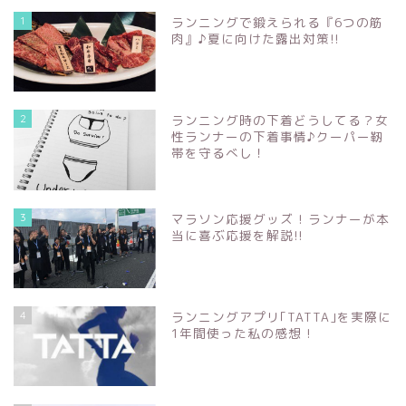
1
ランニングで鍛えられる『6つの筋
肉』♪夏に向けた露出対策!!
2
ランニング時の下着どうしてる？女
性ランナーの下着事情♪クーパー靭
帯を守るべし！
3
マラソン応援グッズ ! ランナーが本
当に喜ぶ応援を解説!!
4
ランニングアプリ｢TATTA｣を実際に
1年間使った私の感想 !