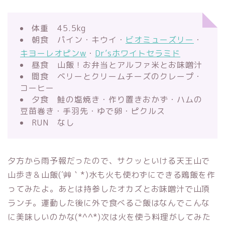
体重 45.5kg
朝食 パイン・キウイ・
ビオミューズリー
・
キヨーレオピンw
・
Dr’sホワイトセラミド
昼食 山飯！お弁当とアルファ米とお味噌汁
間食 ベリーとクリームチーズのクレープ・
コーヒー
夕食 鮭の塩焼き・作り置きおかず・ハムの
豆苗巻き・手羽先・ゆで卵・ピクルス
RUN なし
夕方から雨予報だったので、サクッといける天王山で
山歩き＆山飯(´艸｀*)水も火も使わずにできる鶏飯を作
ってみたよ。あとは持参したオカズとお味噌汁で山頂
ランチ。運動した後に外で食べるご飯はなんでこんな
に美味しいのかな(*^^*)次は火を使う料理がしてみた