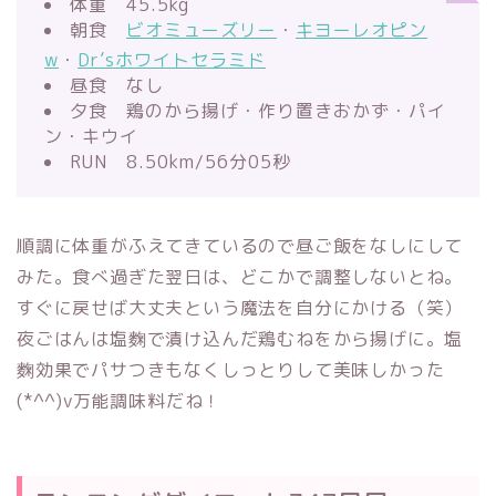
体重 45.5kg
朝食
ビオミューズリー
・
キヨーレオピン
w
・
Dr’sホワイトセラミド
昼食 なし
夕食 鶏のから揚げ・作り置きおかず・パイ
ン・キウイ
RUN 8.50km/56分05秒
順調に体重がふえてきているので昼ご飯をなしにして
みた。食べ過ぎた翌日は、どこかで調整しないとね。
すぐに戻せば大丈夫という魔法を自分にかける（笑）
夜ごはんは塩麴で漬け込んだ鶏むねをから揚げに。塩
麴効果でパサつきもなくしっとりして美味しかった
(*^^)v万能調味料だね！