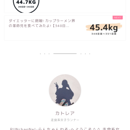
ダイエッターに朗報! カップラーメン界
の革命児を食べてみたよ!【348日...
カトレア
走食系女子ランナー
RUNchanNel-らんちゃんねる-へようこそ＾＾ 走食系女