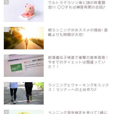
5
ウルトラマラソン後に謎の体重増
加!!! 〇〇すれば練習再開の合図♪
6
朝ランニングがおススメの理由! 距
離よりも時間が大切!
7
肥満遺伝子検査で衝撃の真実発覚！
今までのダイエットは間違ってい
た？！
8
ランニングとウォーキングをミック
ス ! ランナーへの土台作り♪
9
ランニング食学検定を受けて1級に