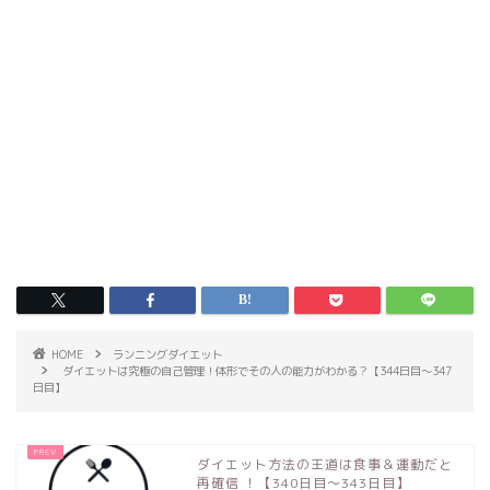
HOME
ランニングダイエット
ダイエットは究極の自己管理！体形でその人の能力がわかる？【344日目～347
日目】
ダイエット方法の王道は食事＆運動だと
再確信 ！【340日目～343日目】