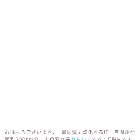
おはようございます♪ 量は質に転化する!? 月間走行
距離200Kmの、走食系女子
カトレア
です♪『指先で未