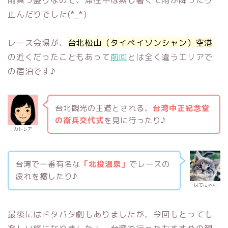
止んだりでした(*_*)
レース会場が、
台北松山（タイペイソンシャン）空港
の近くだったこともあって
前回
とは全く違うエリアで
の宿泊です♪
台北観光の王道とされる、
台湾中正紀念堂
の衛兵交代式
を見に行ったり♪
カトレア
台湾で一番有名な
「北投温泉」
でレースの
疲れを癒したり♪
はてにゃん
最後にはドタバタ劇もありましたが、今回もとっても