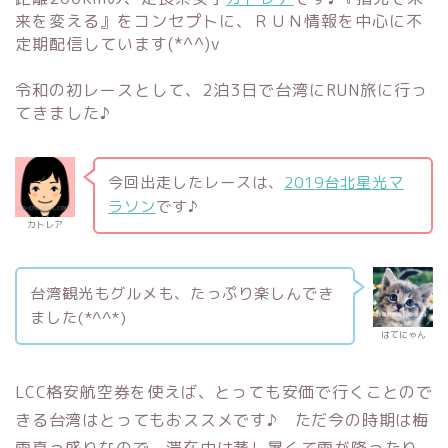
来を変える』をコンセプトに、ＲＵＮ情報を中心に不
定期配信しています(*^^)v
令和の初レースとして、2泊3日で台湾にRUN旅に行っ
てきました♪
今回出走したレースは、
2019台北星光マ
ラソン
です♪
カトレア
台湾観光もグルメも、たっぷり楽しんでき
ました(*^^*)
はてにゃん
LCC格安航空券を使えば、とっても安価で行くことので
きる台湾はとってもおススメです♪ ただ今の時期は梅
雨真っ盛りなので、滞在中は蒸し暑くて雨が降ったり