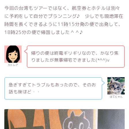
今回の台湾もツアーではなく、航空券とホテルは別々
に予約をして自分でプランニング♪ 少しでも現地滞在
時間を長くできるように
11時15分発の便で出発
して、
18時25分の便で帰国
しました＾＾♪
帰りの便は終電ギリギリなので、かなり焦
りましたが無事帰宅できました(*^^)v
カトレア
急ぎすぎてトラブルもあったので、そのお
話も後ほど・・
はてにゃん