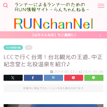
【山ちゃんねる】もご贔屓に♪
RUN旅観光編
PR
LCCで行く台湾 ! 台北観光の王道､中正
紀念堂と北投温泉を紹介♪
2019-05-22
/
2021-01-06
記事内に商品プロモーションを含む場合があります