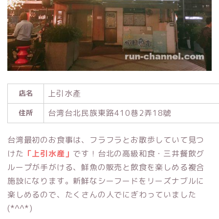
上引水產
店名
台湾台北民族東路410巷2弄18號
住所
台湾最初のお食事は、フラフラとお散歩していて見つ
けた
「上引水産」
です！台北の高級和食・三井餐飲グ
ループが手がける、鮮魚の販売と飲食を楽しめる複合
施設になります。新鮮なシーフードをリーズナブルに
楽しめるので、たくさんの人でにぎわっていました
(*^^*)