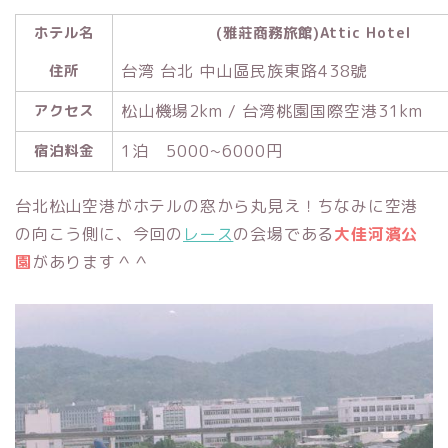
ホテル名
(雅莊商務旅館)Attic Hotel
台湾 台北 中山區民族東路438號
住所
松山機場2km / 台湾桃園国際空港31km
アクセス
1泊 5000~6000円
宿泊料金
台北松山空港がホテルの窓から丸見え！ちなみに空港
の向こう側に、今回の
レース
の会場である
大佳河濱公
園
があります＾＾