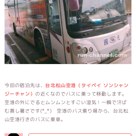
今回の宿泊先は、
台北松山空港（タイペイ ソンシャン
ジーチャン）
の近くなのでバスに乗って移動します。
空港の外にでるとムンムンとすごい湿気！一瞬で汗ば
む蒸し暑さです(*_*) 空港のバス乗り場から、台北松
山空港行きのバスに乗車。