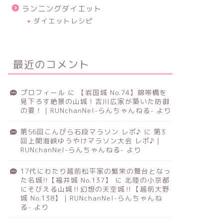
ランニングダイエット
ダイエットレシピ
最近のコメント
プロフィール
に
【岩国城 No.74】錦帯橋を
見下ろす絶景の山城！吉川広家が築いた防御
の要！｜RUNchanNel-らんちゃんねる-
より
第56回こんぴら石段マラソン レポ♪
に
第3
回上関海峡ゆうやけマラソン大会 レポ♪｜
RUNchanNel-らんちゃんねる-
より
17代にわたり越前松平家の繁栄の舞台となっ
た名城!!【福井城 No.137】
に
北陸の小京都
にそびえる山城‼幻想の天空城‼【越前大野
城 No.138】｜RUNchanNel-らんちゃんね
る-
より