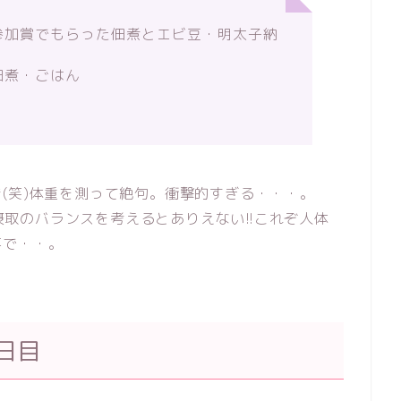
参加賞でもらった佃煮とエビ豆・明太子納
佃煮・ごはん
）
(笑)体重を測って絶句。衝撃的すぎる・・・。
と摂取のバランスを考えるとありえない!!これぞ人体
事で・・。
日目