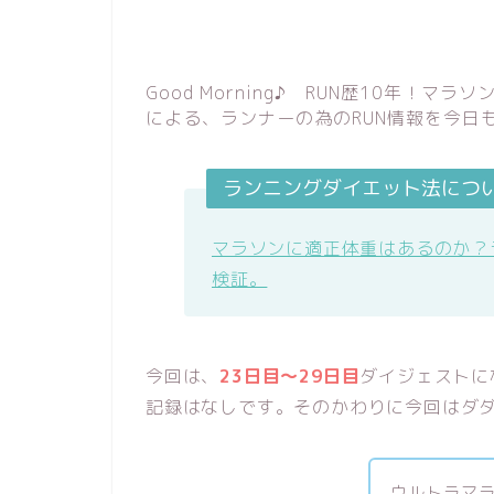
Good Morning♪ RUN歴10年！マ
による、ランナーの為のRUN情報を今日も
ランニングダイエット法につ
マラソンに適正体重はあるのか？
検証。
今回は、
23日目～29日目
ダイジェストに
記録はなしです。そのかわりに今回はダダ
ウルトラマ