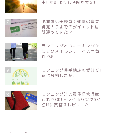
由! 距離よりも時間が大切!
肥満遺伝子検査で衝撃の真実
7
発覚！今までのダイエットは
間違っていた？！
ランニングとウォーキングを
8
ミックス ! ランナーへの土台
作り♪
ランニング食学検定を受けて1
9
級に合格した話。
ランニング時の貴重品管理は
10
これでOK!トレイルバンクSか
らMに買替えレビュー♪