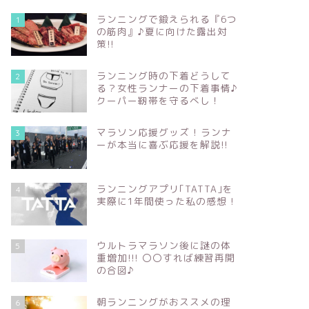
ランニングで鍛えられる『6つ
1
の筋肉』♪夏に向けた露出対
策!!
ランニング時の下着どうして
2
る？女性ランナーの下着事情♪
クーパー靭帯を守るべし！
マラソン応援グッズ ! ランナ
3
ーが本当に喜ぶ応援を解説!!
ランニングアプリ｢TATTA｣を
4
実際に1年間使った私の感想 !
ウルトラマラソン後に謎の体
5
重増加!!! 〇〇すれば練習再開
の合図♪
朝ランニングがおススメの理
6