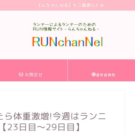
【山ちゃんねる】もご贔屓に♪
お問合せ
運営者情報
たら体重激増!今週はランニ
【23日目～29日目】