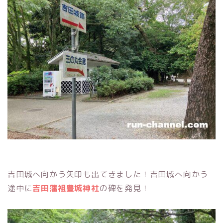
吉田城へ向かう矢印も出てきました！吉田城へ向かう
途中に
吉田藩祖豊城神社
の碑を発見！