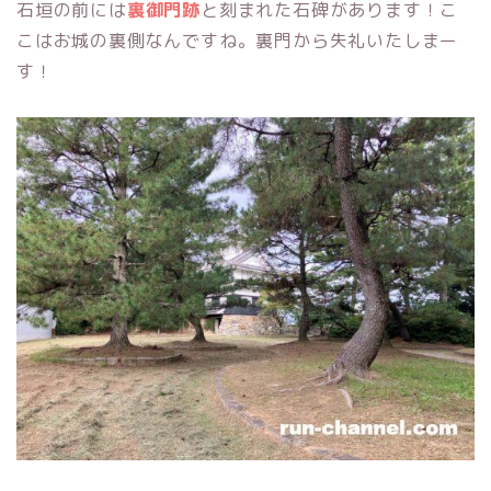
石垣の前には
裏御門跡
と刻まれた石碑があります！こ
こはお城の裏側なんですね。裏門から失礼いたしまー
す！