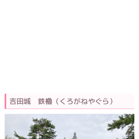
吉田城 鉄櫓（くろがねやぐら）