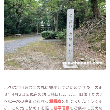
元々は吉田城の二の丸に鎮座していたのですが、大正
８年4月2日に現在の地に移転しました。旧藩士が大河
内松平家の始祖とされる
源頼政
を祀っていたそうです
が、この地に移転する際に
松平信綱
をご祭神に加えた