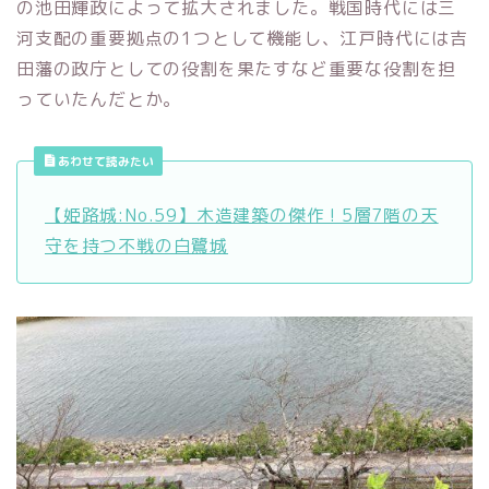
の池田輝政によって拡大されました。戦国時代には三
河支配の重要拠点の1つとして機能し、江戸時代には吉
田藩の政庁としての役割を果たすなど重要な役割を担
っていたんだとか。
あわせて読みたい
【姫路城:No.59】木造建築の傑作 ! 5層7階の天
守を持つ不戦の白鷺城