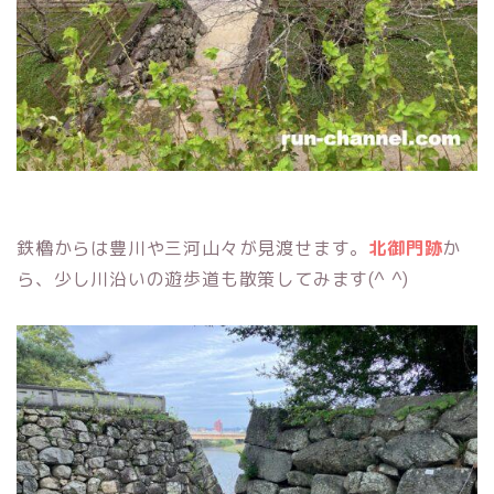
鉄櫓からは豊川や三河山々が見渡せます。
北御門跡
か
ら、少し川沿いの遊歩道も散策してみます(^ ^)