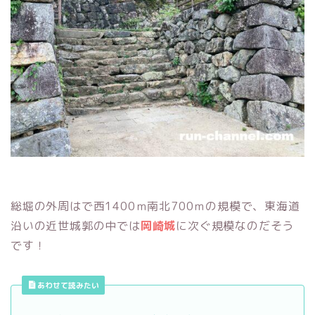
総堀の外周はで西1400ｍ南北700ｍの規模で、東海道
沿いの近世城郭の中では
岡崎城
に次ぐ規模なのだそう
です！
あわせて読みたい