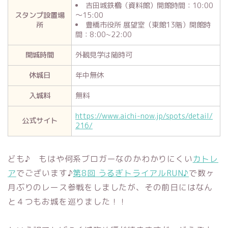
吉田城鉄櫓（資料館）開館時間：10:00
スタンプ設置場
～15:00
所
豊橋市役所 展望室（東館13階）開館時
間：8:00~22:00
開城時間
外観見学は随時可
休城日
年中無休
入城料
無料
https://www.aichi-now.jp/spots/detail/
公式サイト
216/
ども♪ もはや何系ブロガーなのかわかりにくい
カトレ
ア
でございます♪
第8回 うるぎトライアルRUN♪
で数ヶ
月ぶりのレース参戦をしましたが、その前日にはなん
と４つもお城を巡りました！！