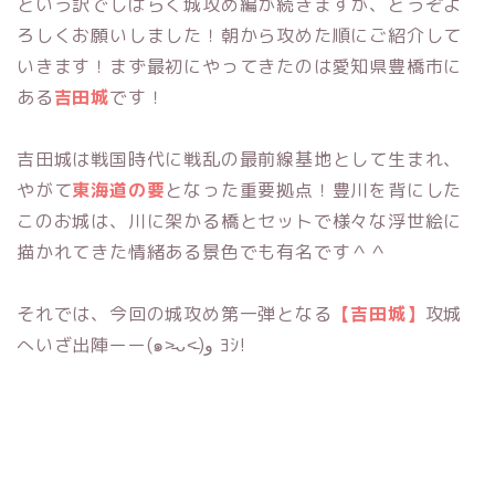
という訳でしばらく城攻め編が続きますが、どうぞよ
ろしくお願いしました！朝から攻めた順にご紹介して
いきます！まず最初にやってきたのは愛知県豊橋市に
ある
吉田城
です！
吉田城は戦国時代に戦乱の最前線基地として生まれ、
やがて
東海道の要
となった重要拠点！豊川を背にした
このお城は、川に架かる橋とセットで様々な浮世絵に
描かれてきた情緒ある景色でも有名です＾＾
それでは、今回の城攻め第一弾となる
【吉田城】
攻城
へいざ出陣ーー(๑˃̵ᴗ˂̵)و ﾖｼ!