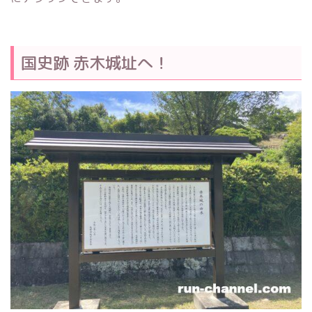
国史跡 赤木城址へ！