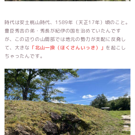
時代は安土桃山時代、1589年（天正17年）頃のこと。
豊臣秀吉の弟・秀長が紀伊の国を治めていたんです
が、この辺りの山間部では地元の勢力が支配に反発し
て、大きな
「北山一揆（ほくさんいっき）」
を起こし
ちゃったんです。