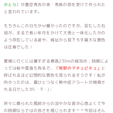
かとら）
が豊臣秀吉の弟・秀長の命を受けて作られた
と言われています。
もちろんこの日も
クソ
暑かったのですが、苔むした石
垣が、まるで長い年月をかけて大地と一体化したかの
よう存在している姿や、城址から見下ろす雄大な景色
は圧巻でした！
夏場に行くには暑すぎる標高230mの城攻め；時期によ
っては桜や雲海も有名で、
「熊野のマチュピチュ」
と
呼ばれるほど幻想的な景色も見られるそうです！私が
向かったのは、霧ひとつなく熱中症アラートが頻発さ
れる日でしたが( ・∇・)；
所々に飾られた風鈴からの涼やかな音が心地よくて今
の時期ならではの良さを感じられます＾＾今回はそん