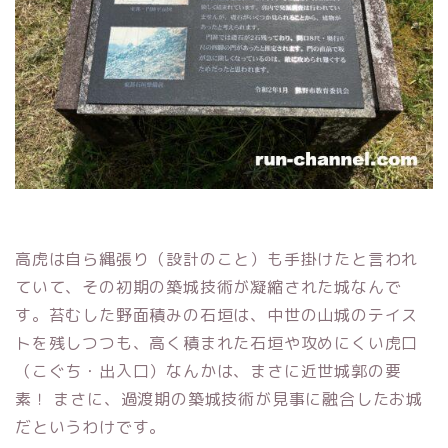
高虎は自ら縄張り（設計のこと）も手掛けたと言われ
ていて、その初期の築城技術が凝縮された城なんで
す。苔むした野面積みの石垣は、中世の山城のテイス
トを残しつつも、高く積まれた石垣や攻めにくい虎口
（こぐち・出入口）なんかは、まさに近世城郭の要
素！ まさに、過渡期の築城技術が見事に融合したお城
だというわけです。