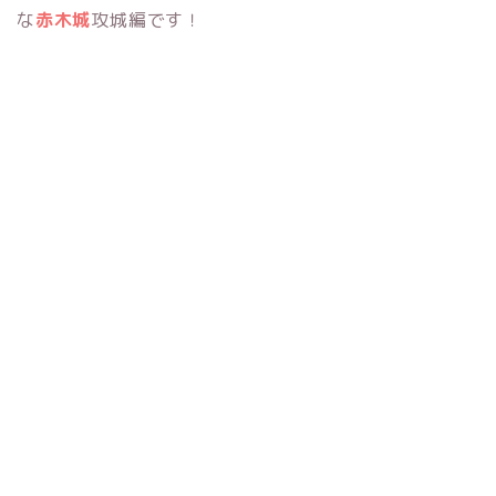
な
赤木城
攻城編です！