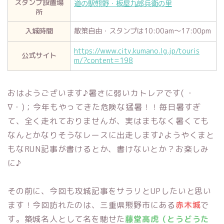
スタンプ設置場
道の駅熊野・板屋九郎兵衛の里
所
入城時間
散策自由・スタンプは10:00am～17:00pm
https://www.city.kumano.lg.jp/touris
公式サイト
m/?content=198
おはようございます♪暑さに弱いカトレアです( ・
∇・)；今年もやってきた危険な猛暑！！毎日暑すぎ
て、全く走れておりませんが、実はまもなく暑くても
なんとかなりそうなレースに出走します♪ようやくまと
もなRUN記事が書けるとか、書けないとか？お楽しみ
に♪
その前に、今回も攻城記事をサラリとUPしたいと思い
ます！今回訪れたのは、三重県熊野市にある
赤木城
で
す。築城名人として名を馳せた
藤堂高虎（とうどうた