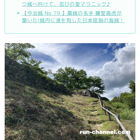
つ城へ向けて、忍びの里マラニック♪
【今治城 No.79 】築城の名手 藤堂高虎が
築いた!城内に港を有した日本屈指の海城！