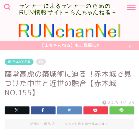
【山ちゃんねる】もご贔屓に♪
続･日本100名城
PR
藤堂高虎の築城術に迫る‼︎赤木城で見
つけた中世と近世の融合【赤木城
NO.155】
2025-07-29
記事内に商品プロモーションを含む場合があります