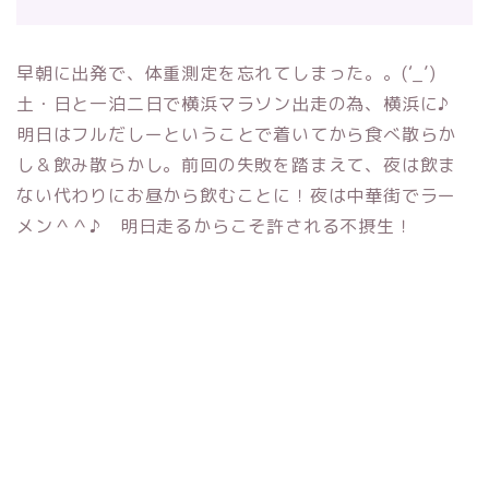
早朝に出発で、体重測定を忘れてしまった。。(‘_’)
土・日と一泊二日で横浜マラソン出走の為、横浜に♪
明日はフルだしーということで着いてから食べ散らか
し＆飲み散らかし。前回の失敗を踏まえて、夜は飲ま
ない代わりにお昼から飲むことに！夜は中華街でラー
メン＾＾♪ 明日走るからこそ許される不摂生！