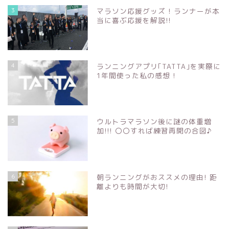
3
マラソン応援グッズ ! ランナーが本
当に喜ぶ応援を解説!!
4
ランニングアプリ｢TATTA｣を実際に
1年間使った私の感想 !
5
ウルトラマラソン後に謎の体重増
加!!! 〇〇すれば練習再開の合図♪
6
朝ランニングがおススメの理由! 距
離よりも時間が大切!