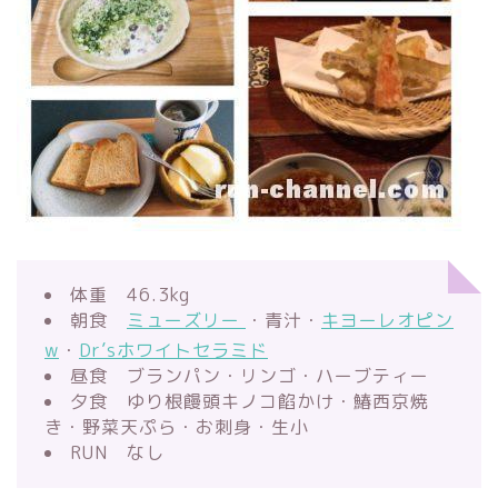
体重 46.3kg
朝食
ミューズリー
・青汁・
キヨーレオピン
w
・
Dr’sホワイトセラミド
昼食 ブランパン・リンゴ・ハーブティー
夕食 ゆり根饅頭キノコ餡かけ・鰆西京焼
き・野菜天ぷら・お刺身・生小
RUN なし