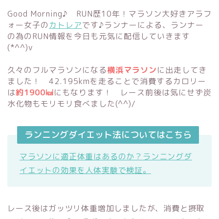
Good Morning♪ RUN歴10年！マラソン大好きアラフ
ォー女子の
カトレア
です♪ランナーによる、ランナー
の為のRUN情報を今日も元気に配信していきます
(*^^)v
久々のフルマラソンになる
横浜マラソン
に出走してき
ました！ 42.195kmを走ることで消費するカロリー
は
約1900㎉
にもなります！ レース前後は気にせず炭
水化物もモリモリ食べました(^^)/
ランニングダイエット法についてはこちら
マラソンに適正体重はあるのか？ランニングダ
イエットの効果を人体実験で検証。
レース後はガッツリ体重増加しましたが、消費と摂取