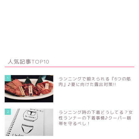
人気記事TOP10
1
ランニングで鍛えられる『6つの筋
肉』♪夏に向けた露出対策!!
2
ランニング時の下着どうしてる？女
性ランナーの下着事情♪クーパー靭
帯を守るべし！