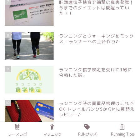
7
肥満遺伝子検査で衝撃の真実発覚！
今までのダイエットは間違ってい
た？！
8
ランニングとウォーキングをミック
ス ! ランナーへの土台作り♪
9
ランニング食学検定を受けて1級に
合格した話。
10
ランニング時の貴重品管理はこれで
OK!トレイルバンクSからMに買替え
レビュー♪
レースレポ
マラニック
RUNグッズ
Running Tips