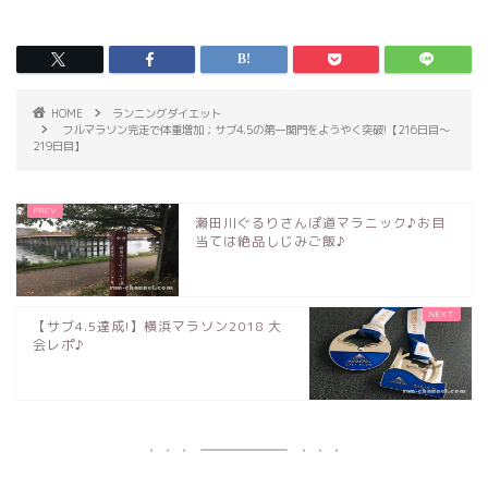
HOME
ランニングダイエット
フルマラソン完走で体重増加；サブ4.5の第一関門をようやく突破!【216日目～
219日目】
瀬田川ぐるりさんぽ道マラニック♪お目
当ては絶品しじみご飯♪
【サブ4.5達成!】横浜マラソン2018 大
会レポ♪