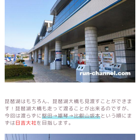
琵琶湖はもちろん、琵琶湖大橋も見渡すことができま
す！琵琶湖大橋も走って渡ることが出来るのですが、
今回は渡らずに
堅田→雄琴→比叡山坂本
という順にま
ずは
日吉大社
を目指します。