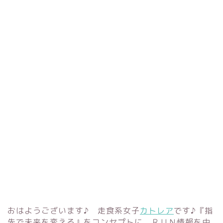
おはようございます♪ 走食系女子
カトレア
です♪『指
先で未来を変える』をコンセプトに、ＲＵＮ情報を中