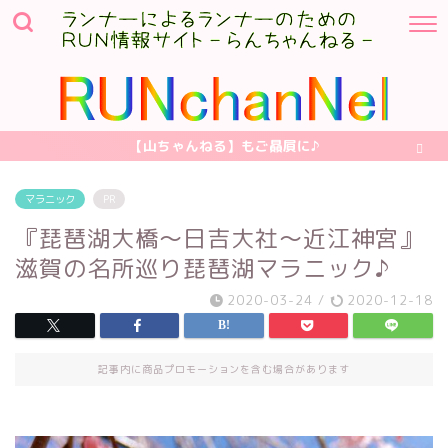
【山ちゃんねる】もご贔屓に♪
マラニック
PR
『琵琶湖大橋～日吉大社～近江神宮』
滋賀の名所巡り琵琶湖マラニック♪
2020-03-24
/
2020-12-18
記事内に商品プロモーションを含む場合があります