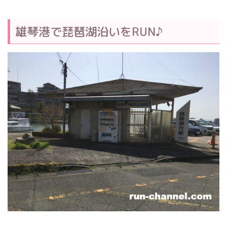
雄琴港で琵琶湖沿いをRUN♪