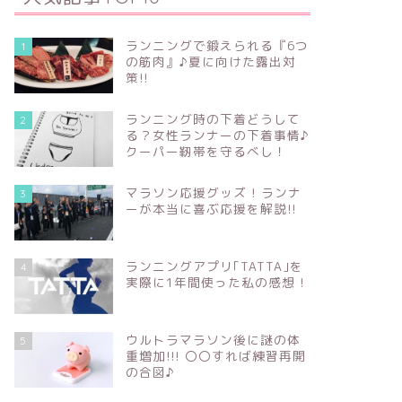
ランニングで鍛えられる『6つ
1
の筋肉』♪夏に向けた露出対
策!!
ランニング時の下着どうして
2
る？女性ランナーの下着事情♪
クーパー靭帯を守るべし！
マラソン応援グッズ ! ランナ
3
ーが本当に喜ぶ応援を解説!!
ランニングアプリ｢TATTA｣を
4
実際に1年間使った私の感想 !
ウルトラマラソン後に謎の体
5
重増加!!! 〇〇すれば練習再開
の合図♪