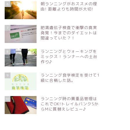
朝ランニングがおススメの理
6
由! 距離よりも時間が大切!
肥満遺伝子検査で衝撃の真実
7
発覚！今までのダイエットは
間違っていた？！
ランニングとウォーキングを
8
ミックス ! ランナーへの土台
作り♪
ランニング食学検定を受けて1
9
級に合格した話。
ランニング時の貴重品管理は
10
これでOK!トレイルバンクSか
らMに買替えレビュー♪