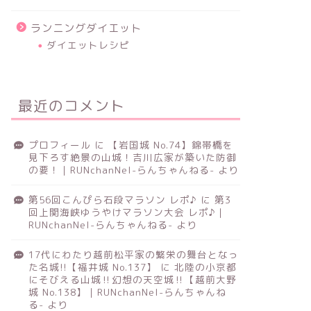
ランニングダイエット
ダイエットレシピ
最近のコメント
プロフィール
に
【岩国城 No.74】錦帯橋を
見下ろす絶景の山城！吉川広家が築いた防御
の要！｜RUNchanNel-らんちゃんねる-
より
第56回こんぴら石段マラソン レポ♪
に
第3
回上関海峡ゆうやけマラソン大会 レポ♪｜
RUNchanNel-らんちゃんねる-
より
17代にわたり越前松平家の繁栄の舞台となっ
た名城!!【福井城 No.137】
に
北陸の小京都
にそびえる山城‼幻想の天空城‼【越前大野
城 No.138】｜RUNchanNel-らんちゃんね
る-
より