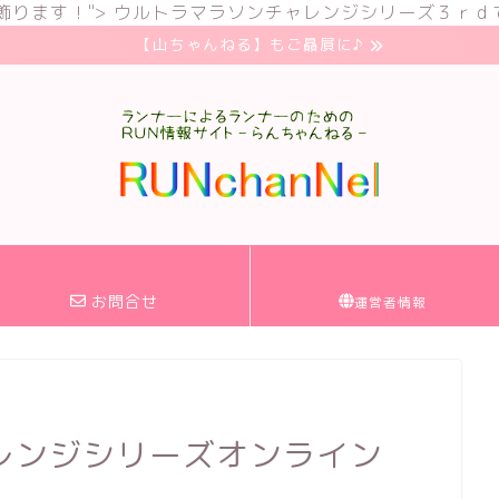
飾ります！">
ウルトラマラソンチャレンジシリーズ３ｒｄ
【山ちゃんねる】もご贔屓に♪
お問合せ
運営者情報
レンジシリーズオンライン