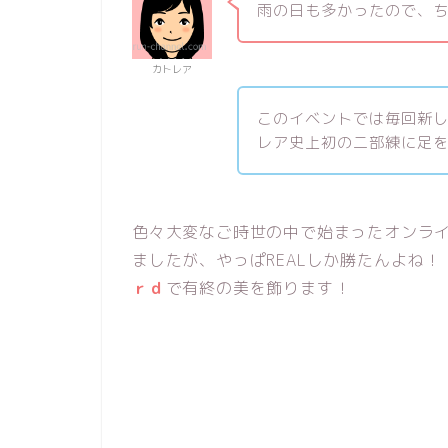
雨の日も多かったので、ちょ
カトレア
このイベントでは毎回新
レア史上初の二部練に足
色々大変なご時世の中で始まったオンラ
ましたが、やっぱREALしか勝たんよね！
ｒｄ
で有終の美を飾ります！