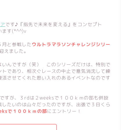
レア
です♪『指先で未来を変える』をコンセプト
す(*^^)v
５月と参戦した
ウルトラマラソンチャレンジシリー
迎えました。
ないんですが（笑） このシリーズだけは、特別で
ントであり、相次ぐレースの中止で意気消沈して練
復活させてくれた思い入れのあるイベントなのです
ですが、３rdは２weeksで１００ｋｍの部も併設
戦したいのは山々だったのですが、出張で３日くら
eeksで１００ｋｍの部
にエントリー！