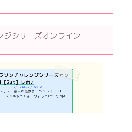
ンジシリーズオンライン
ラソンチャレンジシリーズオン
1【2st】レポ♪
annel.com/archives/19216
のラスボス！最大の最難関イベント（カトレア
ーズンがやってまいりました(*^^*)今回は
日 (金)～2021年5月30日 (日)までの10日間
挑戦するウルトラマラソンチャレンジシリーズ
1【2st】のレポです！