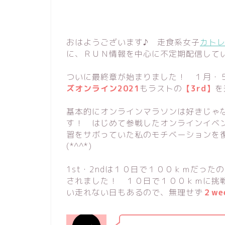
おはようございます♪ 走食系女子
カト
に、ＲＵＮ情報を中心に不定期配信していま
ついに最終章が始まりました！ １月・
ズオンライン2021
もラストの
【3rd】
を
基本的にオンラインマラソンは好きじゃ
す！ はじめて参戦したオンラインイベ
習をサボっていた私のモチベーションを
(*^^*)
1st・2ndは１０日で１００ｋｍだったの
されました！ １０日で１００ｋｍに挑
い走れない日もあるので、無理せず
２w