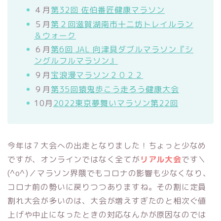
４月
第32回 佐伯番匠健康マラソン
５月
第２回滋賀湖南市十二坊トレイルラン
＆ウォーク
６月
第6回 JAL 向津具ダブルマラソン『シ
ングルフルマラソン』
９月
宝浪漫マラソン２０２２
９月
第35回猿鬼歩こう走ろう健康大会
10月
2022東京夢舞いマラソン第22回
今年は７大会への出走となりました！ちょっと少なめ
ですが、オンラインではなく全てが
リアル大会
です＼
(^o^)／マラソン界隈でもコロナの影響も少なくなり、
コロナ前の勢いに戻りつつありますね。その割に定員
割れ大会が多いのは、大会が増えすぎたのと相次ぐ値
上げや中止になったときの対応なんかが原因なのでは