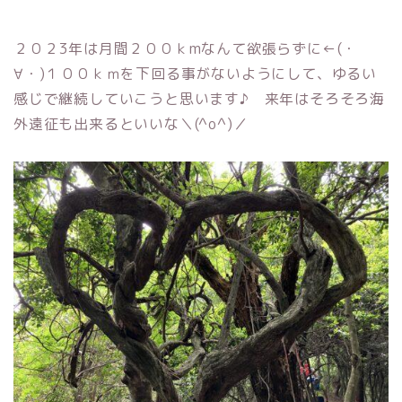
２０２3年は月間２００ｋmなんて欲張らずに←(・
∀・)１００ｋｍを下回る事がないようにして、ゆるい
感じで継続していこうと思います♪ 来年はそろそろ海
外遠征も出来るといいな＼(^o^)／