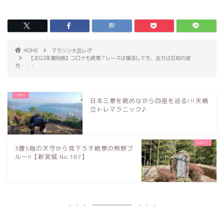
HOME
マラソン大会レポ
【2022年復刻版】コロナも終焉？レースは復活しても、走力は忘却の彼
方・・・
日本三景を眺めながら四座を巡る!‼天橋
立トレマラニック♪
3層5階の天守から見下ろす絶景の熊野ブ
ルー!!【新宮城 No.167】