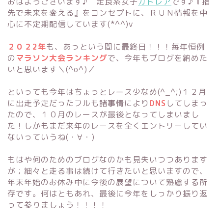
おはようございます♪ 走食系女子
カトレア
です♪『指
先で未来を変える』をコンセプトに、ＲＵＮ情報を中
心に不定期配信しています(*^^)v
２０２2年
も、あっという間に最終日！！！毎年恒例
の
マラソン大会ランキング
で、今年もブログを納めた
いと思います＼(^o^)／
といっても今年はちょっとレース少なめ(^_^;)１２月
に出走予定だったフルも諸事情により
DNS
してしまっ
たので、１０月のレースが最後となってしまいまし
た！しかもまだ来年のレースを全くエントリーしてい
ないっていうね(・∀・)
もはや何のためのブログなのかも見失いつつあります
が；細々と走る事は続けて行きたいと思いますので、
年末年始のお休み中に今後の展望について熟慮する所
存です。何はともあれ、最後に今年をしっかり振り返
って参りましょう！！！！