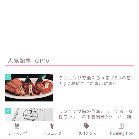
人気記事TOP10
1
ランニングで鍛えられる『6つの筋
肉』♪夏に向けた露出対策!!
2
ランニング時の下着どうしてる？女
性ランナーの下着事情♪クーパー靭
帯を守るべし！
レースレポ
マラニック
RUNグッズ
Running Tips