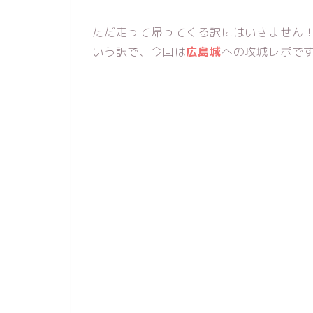
ただ走って帰ってくる訳にはいきません！
いう訳で、今回は
広島城
への攻城レポです(˘▿