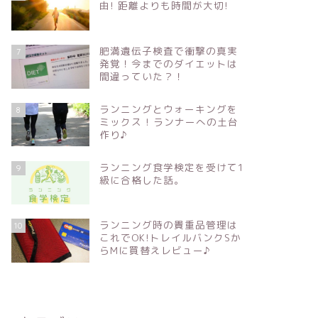
由! 距離よりも時間が大切!
肥満遺伝子検査で衝撃の真実
7
発覚！今までのダイエットは
間違っていた？！
ランニングとウォーキングを
8
ミックス ! ランナーへの土台
作り♪
ランニング食学検定を受けて1
9
級に合格した話。
ランニング時の貴重品管理は
10
これでOK!トレイルバンクSか
らMに買替えレビュー♪