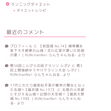
ランニングダイエット
ダイエットレシピ
最近のコメント
プロフィール
に
【岩国城 No.74】錦帯橋を
見下ろす絶景の山城！吉川広家が築いた防御
の要！｜RUNchanNel-らんちゃんねる-
より
第56回こんぴら石段マラソン レポ♪
に
第3
回上関海峡ゆうやけマラソン大会 レポ♪｜
RUNchanNel-らんちゃんねる-
より
17代にわたり越前松平家の繁栄の舞台となっ
た名城!!【福井城 No.137】
に
北陸の小京都
にそびえる山城‼幻想の天空城‼【越前大野
城 No.138】｜RUNchanNel-らんちゃんね
る-
より