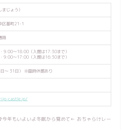
しまじょう）
区基町21-1
通路
・9:00～18:00（入館は17:30まで）
・9:00～17:00（入館は16:30まで）
9日～ 31日） ※臨時休館あり
ijo-castle.jp/
♪今年もいよいよ冬眠から覚めて← おちゃらけレー
！