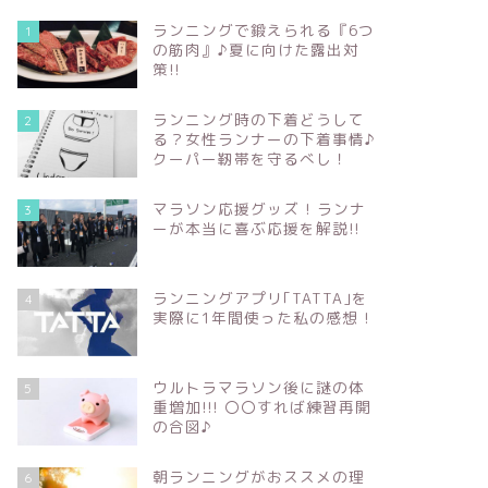
ランニングで鍛えられる『6つ
1
の筋肉』♪夏に向けた露出対
策!!
ランニング時の下着どうして
2
る？女性ランナーの下着事情♪
クーパー靭帯を守るべし！
マラソン応援グッズ ! ランナ
3
ーが本当に喜ぶ応援を解説!!
ランニングアプリ｢TATTA｣を
4
実際に1年間使った私の感想 !
ウルトラマラソン後に謎の体
5
重増加!!! 〇〇すれば練習再開
の合図♪
朝ランニングがおススメの理
6