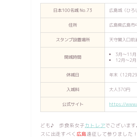
日本100名城 No.73
広島城（ひろ
住所
広島県広島市中
スタンプ設置場所
天守閣入口前
3月～11月
開城時間
12月～2月
休城日
年末（12月2
入城料
大人370円
公式サイト
https://www.r
ども♪ 歩食系女子
カトレア
でございます
スに出走すべく
広島
遠征して参りました