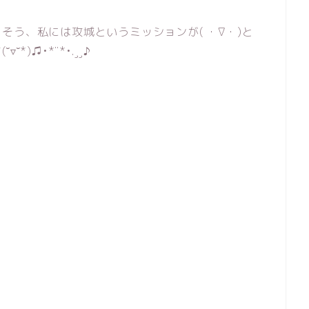
そう、私には攻城というミッションが( ・∇・)と
˘*)♫•*¨*•.¸¸♪