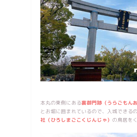
本丸の東側にある
裏御門跡（うらごもん
とお堀に囲まれているので、入城できる
社（ひろしまごこくじんじゃ）
の鳥居を