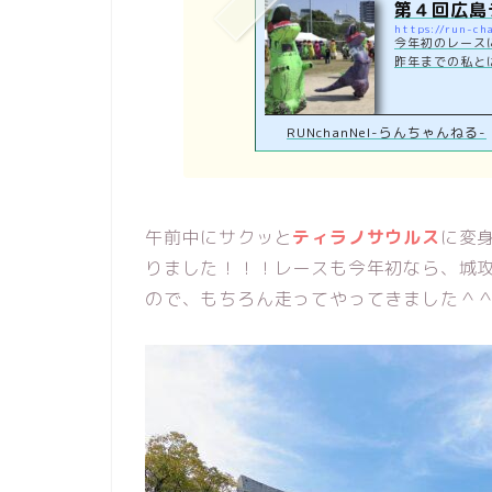
第４回広島
https://run-ch
今年初のレース
昨年までの私と
て５０mを全力疾走
RUNchanNel-らんちゃんねる-
午前中にサクッと
ティラノサウルス
に変
りました！！！レースも今年初なら、城
ので、もちろん走ってやってきました＾