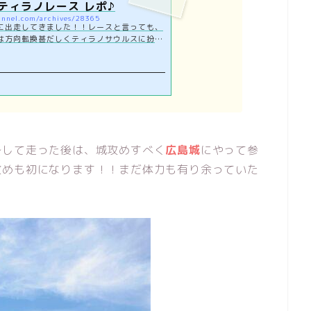
ティラノレース レポ♪
annel.com/archives/28365
に出走してきました！！レースと言っても、
は方向転換甚だしくティラノサウルスに扮し
するティラノレースです( ´ ▽ ` )
身して走った後は、城攻めすべく
広島城
にやって参
攻めも初になります！！まだ体力も有り余っていた
＾