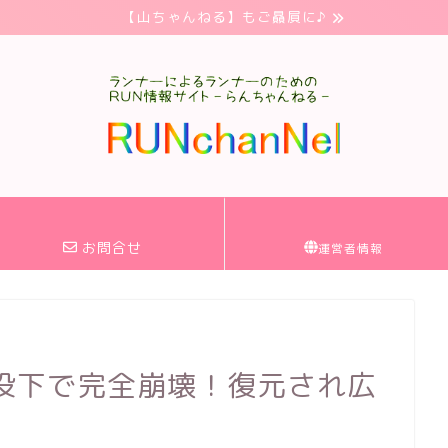
【山ちゃんねる】もご贔屓に♪
お問合せ
運営者情報
原爆投下で完全崩壊！復元され広