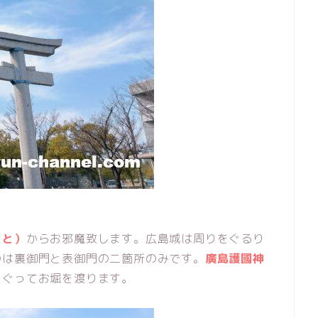
あと）
からお邪魔致します。広島城は周りをぐるり
のは裏御門と表御門の二箇所のみです。
廣島護國神
くぐってお堀を渡ります。